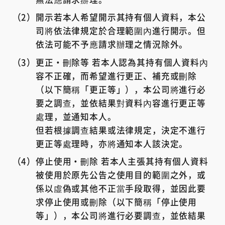
開示若本人希望開示其持有個人資料，本公
司將依法律規定於合理範圍內進行開示。但
依法可能不予應請求辦理之情況除外。
更正・刪除等 若本人認為其持有個人資料內
容不正確，而希望進行更正、補充或刪除
（以下簡稱「更正等」），本公司將進行必
要之調查，並依結果對資料內容進行更正等
處理，並通知本人。
但若根據調查結果或法律規定，決定不進行
更正等處理時，亦將通知本人該決定。
停止使用・刪除 若本人主張其持有個人資料
被使用於原先公告之使用目的範圍之外，或
係以虛偽或其他不正當手段取得，並因此要
求停止使用或刪除（以下簡稱「停止使用
等」），本公司將進行必要調查，並依結果